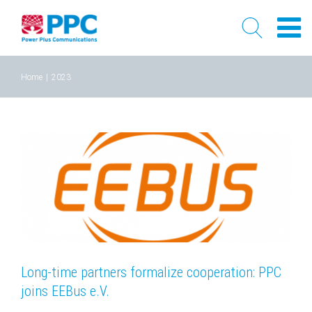
Skip
Home
|
2023
to
content
Long-time partners formalize cooperation: PPC
joins EEBus e.V.