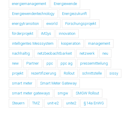
energiemanagement
Energiewende
Energiewendentechnology
Energiezukunft
energytransition
eworld
Forschungsprojekt
förderprojekt
iMSys
innovation
intelligentes Messsystem
kooperation
management
nachhaltig
netzbeobachtbarkeit
netzwerk
neu
new
Partner
ppc
ppc ag
pressemitteilung
projekt
rezertifizierung
Rollout
schnittstelle
sissy
smart meter
Smart Meter Gateway
smart meter gateways
smgw
SMGW Rollout
Steuern
TMZ
unit-e2
unite2
§14a EnWG