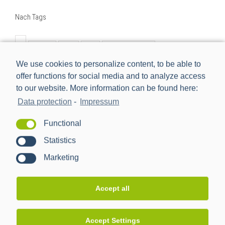
Nach Tags
BMWi
BSI
cls
Digitalisierung
We use cookies to personalize content, to be able to
Digitalisierung der Energiewende
e-mobilität
einbindung
offer functions for social media and to analyze access
energiemanagement
Energiewende
to our website. More information can be found here:
Energiewendentechnology
Energiezukunft
Data protection
-
Impressum
energytransition
eworld
Forschungsprojekt
Functional
förderprojekt
iMSys
innovation
Statistics
intelligentes Messsystem
kooperation
management
Marketing
nachhaltig
netzbeobachtbarkeit
netzwerk
neu
new
Partner
ppc
ppc ag
pressemitteilung
Accept all
projekt
rezertifizierung
Rollout
schnittstelle
sissy
smart meter
Smart Meter Gateway
Accept Settings