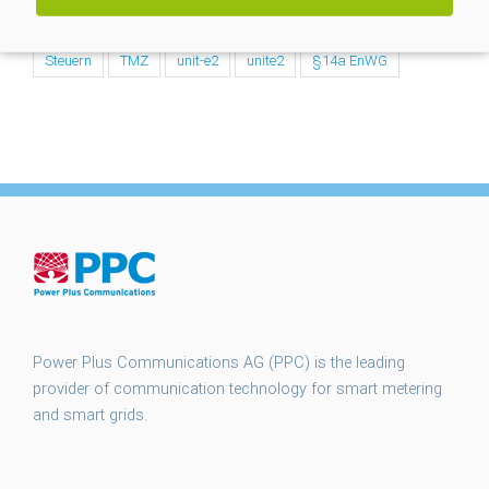
smart meter gateways
smgw
SMGW Rollout
Steuern
TMZ
unit-e2
unite2
§14a EnWG
Power Plus Communications AG (PPC) is the leading
provider of communication technology for smart metering
and smart grids.