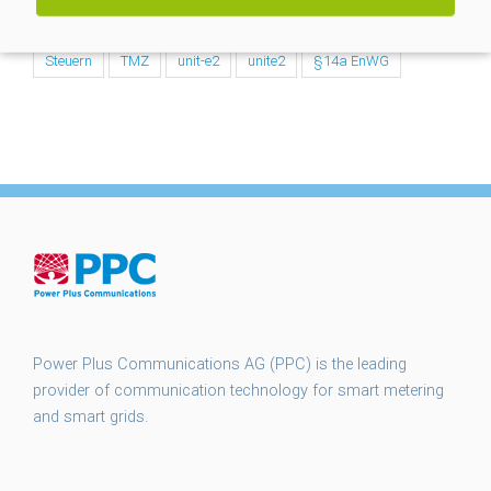
smart meter gateways
smgw
SMGW Rollout
Steuern
TMZ
unit-e2
unite2
§14a EnWG
Power Plus Communications AG (PPC) is the leading
provider of communication technology for smart metering
and smart grids.