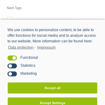
Nach Tags
BMWi
BSI
cls
Digitalisierung
We use cookies to personalize content, to be able to
Digitalisierung der Energiewende
e-mobilität
einbindung
offer functions for social media and to analyze access
energiemanagement
Energiewende
to our website. More information can be found here:
Energiewendentechnology
Energiezukunft
Data protection
-
Impressum
energytransition
eworld
Forschungsprojekt
Functional
förderprojekt
iMSys
innovation
Statistics
intelligentes Messsystem
kooperation
management
Marketing
nachhaltig
netzbeobachtbarkeit
netzwerk
neu
new
Partner
ppc
ppc ag
pressemitteilung
Accept all
projekt
rezertifizierung
Rollout
schnittstelle
sissy
smart meter
Smart Meter Gateway
Accept Settings