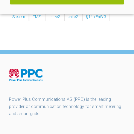
smart meter gateways
smgw
SMGW Rollout
Steuern
TMZ
unit-e2
unite2
§14a EnWG
Power Plus Communications AG (PPC) is the leading
provider of communication technology for smart metering
and smart grids.