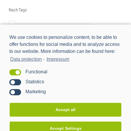
Nach Tags
BMWi
BSI
cls
Digitalisierung
We use cookies to personalize content, to be able to
Digitalisierung der Energiewende
e-mobilität
einbindung
offer functions for social media and to analyze access
energiemanagement
Energiewende
to our website. More information can be found here:
Energiewendentechnology
Energiezukunft
Data protection
-
Impressum
energytransition
eworld
Forschungsprojekt
Functional
förderprojekt
iMSys
innovation
Statistics
intelligentes Messsystem
kooperation
management
Marketing
nachhaltig
netzbeobachtbarkeit
netzwerk
neu
new
Partner
ppc
ppc ag
pressemitteilung
Accept all
projekt
rezertifizierung
Rollout
schnittstelle
sissy
smart meter
Smart Meter Gateway
Accept Settings