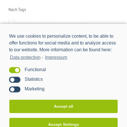
Nach Tags
BMWi
BSI
cls
Digitalisierung
We use cookies to personalize content, to be able to
Digitalisierung der Energiewende
e-mobilität
einbindung
offer functions for social media and to analyze access
energiemanagement
Energiewende
to our website. More information can be found here:
Energiewendentechnology
Energiezukunft
Data protection
-
Impressum
energytransition
eworld
Forschungsprojekt
Functional
förderprojekt
iMSys
innovation
Statistics
intelligentes Messsystem
kooperation
management
Marketing
nachhaltig
netzbeobachtbarkeit
netzwerk
neu
new
Partner
ppc
ppc ag
pressemitteilung
Accept all
projekt
rezertifizierung
Rollout
schnittstelle
sissy
smart meter
Smart Meter Gateway
Accept Settings