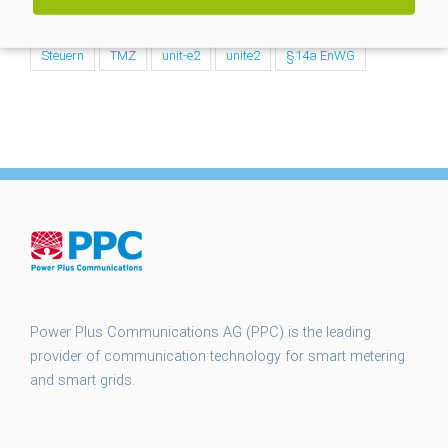
smart meter gateways
smgw
SMGW Rollout
Steuern
TMZ
unit-e2
unite2
§14a EnWG
Power Plus Communications AG (PPC) is the leading
provider of communication technology for smart metering
and smart grids.