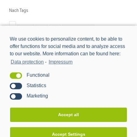
Nach Tags
BMWi
BSI
cls
Digitalisierung
We use cookies to personalize content, to be able to
Digitalisierung der Energiewende
e-mobilität
einbindung
offer functions for social media and to analyze access
energiemanagement
Energiewende
to our website. More information can be found here:
Energiewendentechnology
Energiezukunft
Data protection
-
Impressum
energytransition
eworld
Forschungsprojekt
Functional
förderprojekt
iMSys
innovation
Statistics
intelligentes Messsystem
kooperation
management
Marketing
nachhaltig
netzbeobachtbarkeit
netzwerk
neu
new
Partner
ppc
ppc ag
pressemitteilung
Accept all
projekt
rezertifizierung
Rollout
schnittstelle
sissy
smart meter
Smart Meter Gateway
Accept Settings