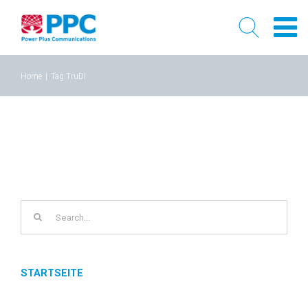
Skip
Home
|
Tag:
TruDI
to
content
Search
for:
STARTSEITE