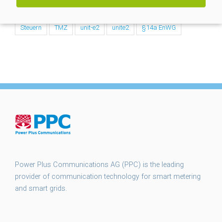
smart meter gateways
smgw
SMGW Rollout
Steuern
TMZ
unit-e2
unite2
§14a EnWG
Power Plus Communications AG (PPC) is the leading
provider of communication technology for smart metering
and smart grids.