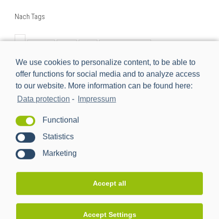
Nach Tags
BMWi
BSI
cls
Digitalisierung
We use cookies to personalize content, to be able to
Digitalisierung der Energiewende
e-mobilität
einbindung
offer functions for social media and to analyze access
energiemanagement
Energiewende
to our website. More information can be found here:
Energiewendentechnology
Energiezukunft
Data protection
-
Impressum
energytransition
eworld
Forschungsprojekt
Functional
förderprojekt
iMSys
innovation
Statistics
intelligentes Messsystem
kooperation
management
Marketing
nachhaltig
netzbeobachtbarkeit
netzwerk
neu
new
Partner
ppc
ppc ag
pressemitteilung
Accept all
projekt
rezertifizierung
Rollout
schnittstelle
sissy
smart meter
Smart Meter Gateway
Accept Settings