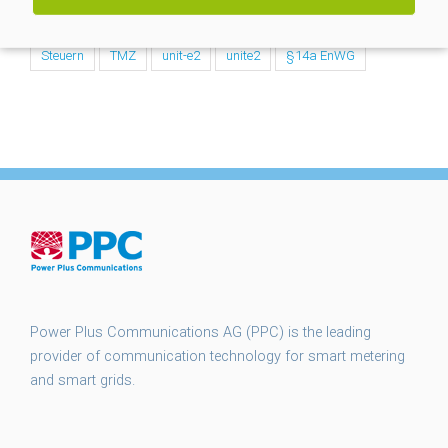
smart meter gateways
smgw
SMGW Rollout
Steuern
TMZ
unit-e2
unite2
§14a EnWG
Power Plus Communications AG (PPC) is the leading
provider of communication technology for smart metering
and smart grids.