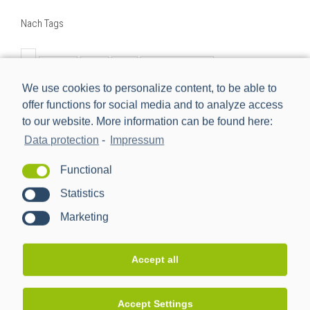
Nach Tags
BMWi
BSI
cls
Digitalisierung
We use cookies to personalize content, to be able to
Digitalisierung der Energiewende
e-mobilität
einbindung
offer functions for social media and to analyze access
energiemanagement
Energiewende
to our website. More information can be found here:
Energiewendentechnology
Energiezukunft
Data protection
-
Impressum
energytransition
eworld
Forschungsprojekt
Functional
förderprojekt
iMSys
innovation
Statistics
intelligentes Messsystem
kooperation
management
Marketing
nachhaltig
netzbeobachtbarkeit
netzwerk
neu
new
Partner
ppc
ppc ag
pressemitteilung
Accept all
projekt
rezertifizierung
Rollout
schnittstelle
sissy
smart meter
Smart Meter Gateway
Accept Settings