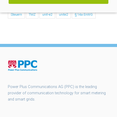
smart meter gateways
smgw
SMGW Rollout
Steuern
TMZ
unit-e2
unite2
§14a EnWG
Power Plus Communications AG (PPC) is the leading
provider of communication technology for smart metering
and smart grids.