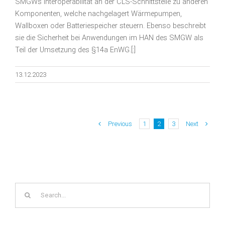
SMGWs Interoperabilität an der CLS-Schnittstelle zu anderen
Komponenten, welche nachgelagert Wärmepumpen,
Wallboxen oder Batteriespeicher steuern. Ebenso beschreibt
sie die Sicherheit bei Anwendungen im HAN des SMGW als
Teil der Umsetzung des §14a EnWG.[:]
13.12.2023
Previous
Next
1
2
3
Search
for: