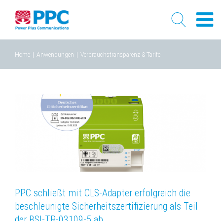
Skip
Home
|
Anwendungen
|
Verbrauchstransparenz & Tarife
to
content
PPC schließt mit CLS-Adapter erfolgreich die
beschleunigte Sicherheitszertifizierung als Teil
der BSI-TR-03109-5 ab