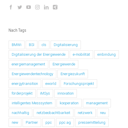
Nach Tags
BMWi
BSI
cls
Digitalisierung
Digitalisierung der Energiewende
e-mobilität
einbindung
energiemanagement
Energiewende
Energiewendentechnology
Energiezukunft
energytransition
eworld
Forschungsprojekt
förderprojekt
iMSys
innovation
intelligentes Messsystem
kooperation
management
nachhaltig
netzbeobachtbarkeit
netzwerk
neu
new
Partner
ppc
ppc ag
pressemitteilung