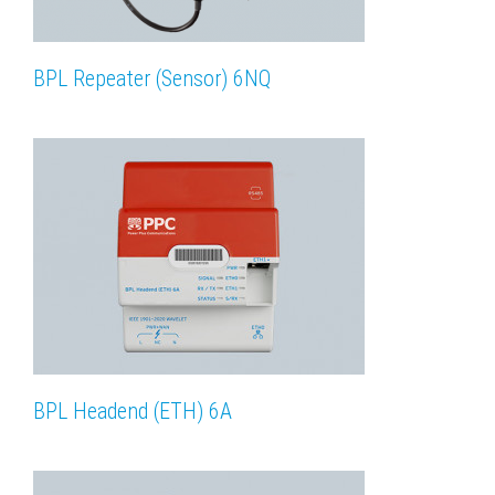
BPL Repeater (Sensor) 6NQ
BPL Headend (ETH) 6A