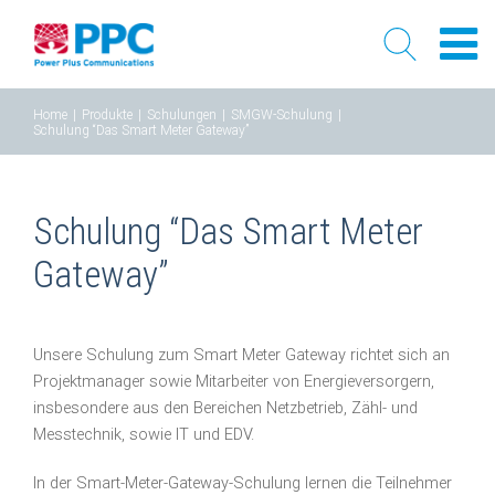
Skip
Home
|
Produkte
|
Schulungen
|
SMGW-Schulung
|
to
Schulung “Das Smart Meter Gateway”
content
Schulung “Das Smart Meter
Gateway”
Unsere Schulung zum Smart Meter Gateway richtet sich an
Projektmanager sowie Mitarbeiter von Energieversorgern,
insbesondere aus den Bereichen Netzbetrieb, Zähl- und
Messtechnik, sowie IT und EDV.
In der Smart-Meter-Gateway-Schulung lernen die Teilnehmer