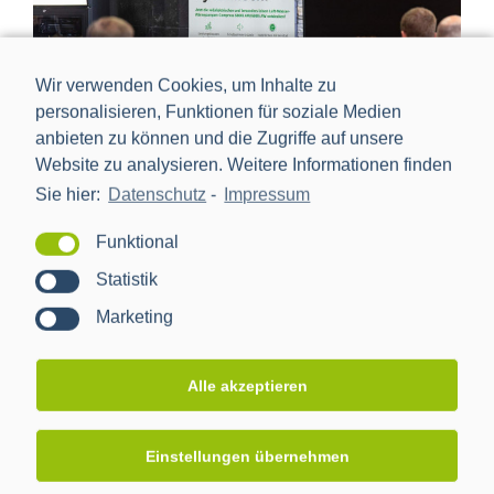
Wir verwenden Cookies, um Inhalte zu
personalisieren, Funktionen für soziale Medien
anbieten zu können und die Zugriffe auf unsere
Website zu analysieren. Weitere Informationen finden
BOSCH Home Comfort Group auf dem PPC Kundentreffen
Sie hier:
Datenschutz
-
Impressum
2024
Funktional
Statistik
Marketing
Seite teilen:
facebook
twitter
linkedin
reddit
whatsapp
Email
Alle akzeptieren
Einstellungen übernehmen