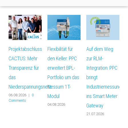
Related Posts
Projektabschluss
Flexibilität für
Auf dem Weg
D
CACTUS: Mehr
den Keller: PPC
zur RLM-
f
Transparenz für
erweitert BPL-
Integration: PPC
W
das
Portfolio um das
bringt
P
Niederspannungsnetz
Nessum 1T-
Industriemessungen
„
06.08.2026
|
0
Modul
ins Smart Meter
F
Comments
04.08.2026
0
Gateway
21.07.2026