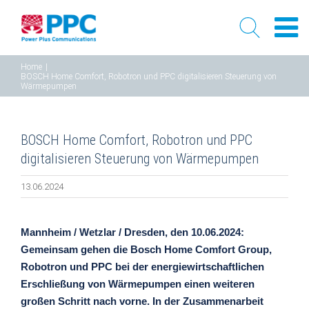
Skip
Home
|
BOSCH Home Comfort, Robotron und PPC digitalisieren Steuerung von
to
Wärmepumpen
content
BOSCH Home Comfort, Robotron und PPC
digitalisieren Steuerung von Wärmepumpen
13.06.2024
Mannheim / Wetzlar / Dresden, den 10.06.2024:
Gemeinsam gehen die Bosch Home Comfort Group,
Robotron und PPC bei der energiewirtschaftlichen
Erschließung von Wärmepumpen einen weiteren
großen Schritt nach vorne. In der Zusammenarbeit