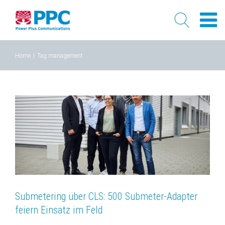
Skip
Home
|
Tag:
management
to
content
Submetering über CLS: 500 Submeter-Adapter
feiern Einsatz im Feld