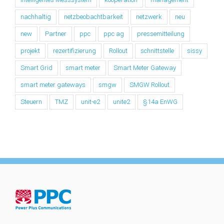
nachhaltig
netzbeobachtbarkeit
netzwerk
neu
new
Partner
ppc
ppc ag
pressemitteilung
projekt
rezertifizierung
Rollout
schnittstelle
sissy
Smart Grid
smart meter
Smart Meter Gateway
smart meter gateways
smgw
SMGW Rollout
Steuern
TMZ
unit-e2
unite2
§14a EnWG