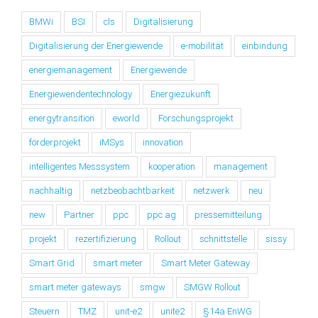
BMWi
BSI
cls
Digitalisierung
Digitalisierung der Energiewende
e-mobilität
einbindung
energiemanagement
Energiewende
Energiewendentechnology
Energiezukunft
energytransition
eworld
Forschungsprojekt
förderprojekt
iMSys
innovation
intelligentes Messsystem
kooperation
management
nachhaltig
netzbeobachtbarkeit
netzwerk
neu
new
Partner
ppc
ppc ag
pressemitteilung
projekt
rezertifizierung
Rollout
schnittstelle
sissy
Smart Grid
smart meter
Smart Meter Gateway
smart meter gateways
smgw
SMGW Rollout
Steuern
TMZ
unit-e2
unite2
§14a EnWG