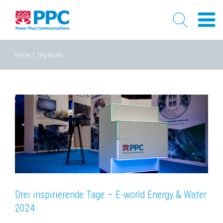
Skip
Home
|
Tag:
essen
to
content
Drei inspirierende Tage – E-world Energy & Water
2024