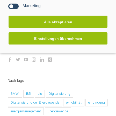
und dem Hause PPC informiert werden. Die Hinweise zum
Marketing
Datenschutz
habe ich gelesen. Sie können sich jederzeit
wieder von unserem Newsletter abmelden.
Alle akzeptieren
Einstellungen übernehmen
In den sozialen Medien
Nach Tags
BMWi
BSI
cls
Digitalisierung
Digitalisierung der Energiewende
e-mobilität
einbindung
energiemanagement
Energiewende