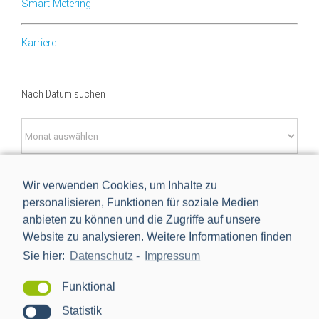
Smart Metering
Karriere
Nach Datum suchen
Nach
Datum
suchen
Wir verwenden Cookies, um Inhalte zu
Newsletteranmeldung
personalisieren, Funktionen für soziale Medien
anbieten zu können und die Zugriffe auf unsere
E-Mail-Adresse*
Website zu analysieren. Weitere Informationen finden
Sie hier:
Datenschutz
-
Impressum
Funktional
Ja, ich möchte mich kostenlos für den PPC-Newsletter
registrieren und regelmäßig über News aus der Branche
Statistik