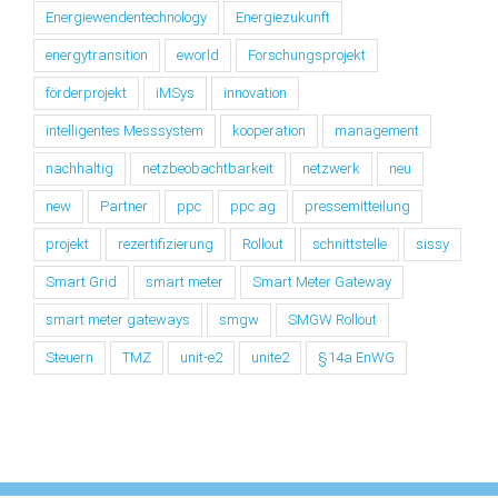
Energiewendentechnology
Energiezukunft
energytransition
eworld
Forschungsprojekt
förderprojekt
iMSys
innovation
intelligentes Messsystem
kooperation
management
nachhaltig
netzbeobachtbarkeit
netzwerk
neu
new
Partner
ppc
ppc ag
pressemitteilung
projekt
rezertifizierung
Rollout
schnittstelle
sissy
Smart Grid
smart meter
Smart Meter Gateway
smart meter gateways
smgw
SMGW Rollout
Steuern
TMZ
unit-e2
unite2
§14a EnWG