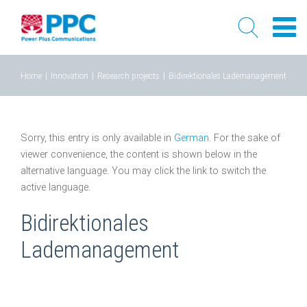
Skip
Home
|
Innovation
|
Research projects
|
Bidirektionales Lademanagement
to
content
Sorry, this entry is only available in
German
. For the sake of
viewer convenience, the content is shown below in the
alternative language. You may click the link to switch the
active language.
Bidirektionales
Lademanagement