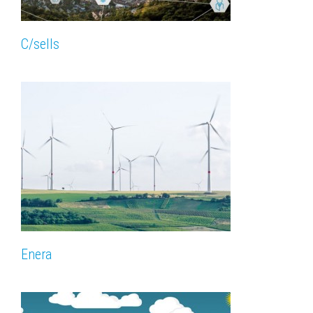
C/sells
Enera