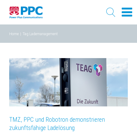
Skip
Home
|
Tag:
Lademanagement
to
content
TMZ, PPC und Robotron demonstrieren
zukunftsfähige Ladelösung