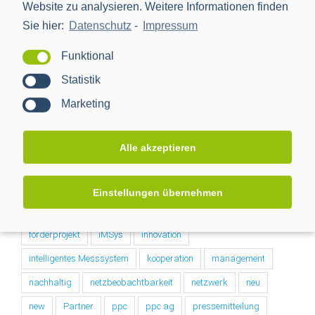
Website zu analysieren. Weitere Informationen finden
Sie hier:
Datenschutz
-
Impressum
Funktional
Nach Tags
Statistik
Marketing
BMWi
BSI
cls
Digitalisierung
Digitalisierung der Energiewende
e-mobilität
einbindung
Alle akzeptieren
energiemanagement
Energiewende
Energiewendentechnology
Energiezukunft
Einstellungen übernehmen
energytransition
eworld
Forschungsprojekt
förderprojekt
iMSys
innovation
intelligentes Messsystem
kooperation
management
nachhaltig
netzbeobachtbarkeit
netzwerk
neu
new
Partner
ppc
ppc ag
pressemitteilung