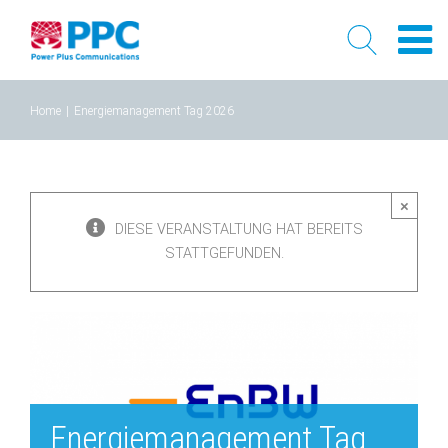
Skip
Home
|
Energiemanagement Tag 2026
to
content
×
DIESE VERANSTALTUNG HAT BEREITS
STATTGEFUNDEN.
Energiemanagement Tag