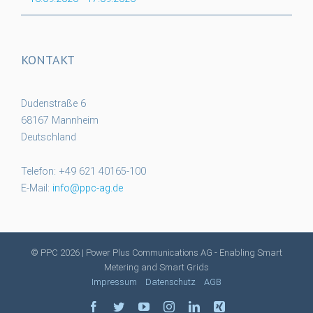
KONTAKT
Dudenstraße 6
68167 Mannheim
Deutschland
Telefon: +49 621 40165-100
E-Mail:
info@ppc-ag.de
© PPC
2026 | Power Plus Communications AG - Enabling Smart
Metering and Smart Grids
Impressum
Datenschutz
AGB
facebook
twitter
youtube
instagram
linkedin
xing