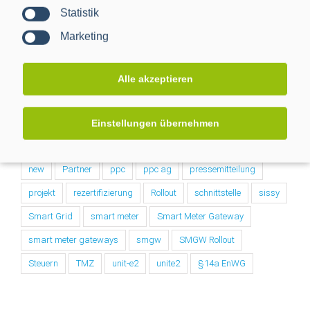
Digitalisierung der Energiewende
e-mobilität
einbindung
Statistik
energiemanagement
Energiewende
Marketing
Energiewendentechnology
Energiezukunft
energytransition
eworld
Forschungsprojekt
Alle akzeptieren
förderprojekt
iMSys
innovation
intelligentes Messsystem
kooperation
management
Einstellungen übernehmen
nachhaltig
netzbeobachtbarkeit
netzwerk
neu
new
Partner
ppc
ppc ag
pressemitteilung
projekt
rezertifizierung
Rollout
schnittstelle
sissy
Smart Grid
smart meter
Smart Meter Gateway
smart meter gateways
smgw
SMGW Rollout
Steuern
TMZ
unit-e2
unite2
§14a EnWG