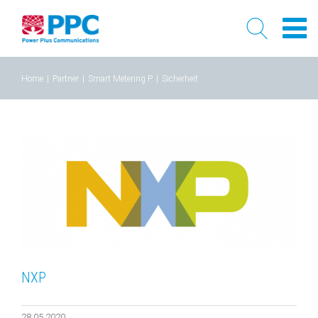
Skip
Home
|
Partner
|
Smart Metering P
|
Sicherheit
to
content
NXP
28.05.2020