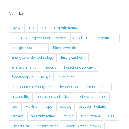
Nach Tags
BMWi
BSI
cls
Digitalisierung
Digitalisierung der Energiewende
e-mobilität
einbindung
energiemanagement
Energiewende
Energiewendentechnology
Energiezukunft
energytransition
eworld
Forschungsprojekt
förderprojekt
iMSys
innovation
intelligentes Messsystem
kooperation
management
nachhaltig
netzbeobachtbarkeit
netzwerk
neu
new
Partner
ppc
ppc ag
pressemitteilung
projekt
rezertifizierung
Rollout
schnittstelle
sissy
Smart Grid
smart meter
Smart Meter Gateway