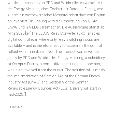
wurde gemeinsam von PPC und Weidmüller entwickelt. Mit
der Energy Metering, einer Tochter der Octopus Energy, war
zudem ein wettbewerblicher Messstellenbetreiber von Beginn
an involviert. Die Lösung wird die Umsetzung von § 14a
EnWG und § 9 EEG vereinfachen. Die Auslieferung startet ab
Mitte 2026.[:en]The EEBUS Relay Converter (ERC) enables
digital control even where only relay switching inputs are
available – and is therefore ready to accelerate the control
rollout with immediate effect. The product was developed
jointly by PPC and Weidmüller. Energy Metering, a subsidiary
of Octopus Energy, a competitive metering point operator,
was also involved from the outset. The solution will simplify
the implementation of Section 14a of the German Energy
Industry Act (EnWG) and Section 9 of the German
Renewable Energy Sources Act (EEG). Delivery will start in
mid-2026.[:]
11.02.2026