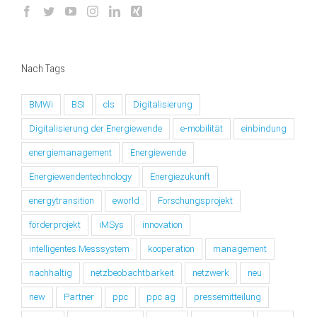
Nach Tags
BMWi
BSI
cls
Digitalisierung
Digitalisierung der Energiewende
e-mobilität
einbindung
energiemanagement
Energiewende
Energiewendentechnology
Energiezukunft
energytransition
eworld
Forschungsprojekt
förderprojekt
iMSys
innovation
intelligentes Messsystem
kooperation
management
nachhaltig
netzbeobachtbarkeit
netzwerk
neu
new
Partner
ppc
ppc ag
pressemitteilung