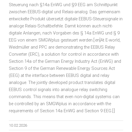
Steuerung nach §14a EnWG und §9 EEG am Schnittpunkt
zwischen EEBUS-digital und Relais-analog. Das gemeinsam
entwickelte Produkt übersetzt digitale EEBUS-Steuersignale in
analoge Relais-Schaltbefehle. Damit können auch nicht-
digitale Anlangen, nach Vorgaben des § 14a EnWG und § 9
EEG von einem SMGWplus gesteuert werden.[:en]At E-world,
Weidmüller and PPC are demonstrating the EEBUS Relay
Converter (ERC), a solution for control in accordance with
Section 14a of the German Energy Industry Act (EnWG) and
Section 9 of the German Renewable Energy Sources Act
(EEG) at the interface between EEBUS digital and relay
analogue. The jointly developed product translates digital
EEBUS control signals into analogue relay switching
commands. This means that even non-digital systems can
be controlled by an SMGWplus in accordance with the
requirements of Section 14a EnWG and Section 9 EEG.[:]
10.02.2026