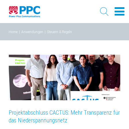
Skip
Home
|
Anwendungen
|
Steuern & Regeln
to
content
Projektabschluss CACTUS: Mehr Transparenz für
das Niederspannungsnetz