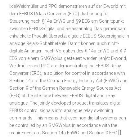
[:de]Weidmüller und PPC demonstrieren auf der E-world mit
dem EEBUS-Relais-Converter (ERC) die Lösung für
Steuerung nach §14a EnWG und §9 EEG am Schnittpunkt
zwischen EEBUS-digital und Relais-analog. Das gemeinsam
entwickelte Produkt übersetzt digitale EEBUS-Steuersignale in
analoge Relais-Schaltbefehle. Damit können auch nicht-
digitale Anlangen, nach Vorgaben des § 14a EnWG und § 9
EEG von einem SMGWplus gesteuert werden.[:en]At E-world,
Weidmüller and PPC are demonstrating the EEBUS Relay
Converter (ERC), a solution for control in accordance with
Section 14a of the German Energy Industry Act (EnWG) and
Section 9 of the German Renewable Energy Sources Act
(EEG) at the interface between EEBUS digital and relay
analogue. The jointly developed product translates digital
EEBUS control signals into analogue relay switching
commands. This means that even non-digital systems can
be controlled by an SMGWplus in accordance with the
requirements of Section 14a EnWG and Section 9 EEG.[:]