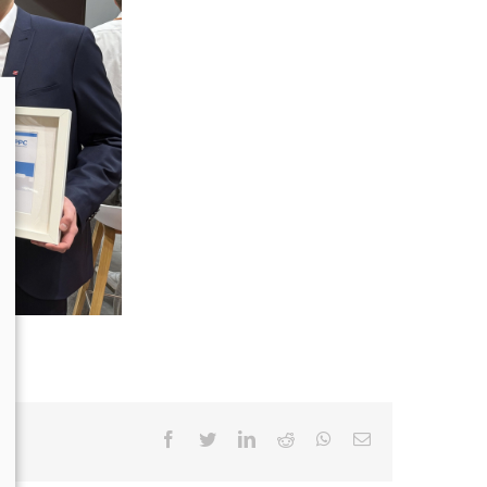
facebook
twitter
linkedin
reddit
whatsapp
Email