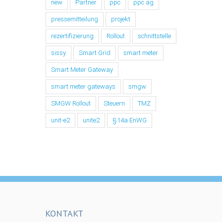
new
Partner
ppc
ppc ag
pressemitteilung
projekt
rezertifizierung
Rollout
schnittstelle
sissy
Smart Grid
smart meter
Smart Meter Gateway
smart meter gateways
smgw
SMGW Rollout
Steuern
TMZ
unit-e2
unite2
§14a EnWG
KONTAKT