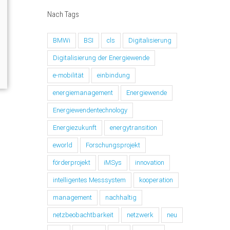
Nach Tags
BMWi
BSI
cls
Digitalisierung
Digitalisierung der Energiewende
e-mobilität
einbindung
energiemanagement
Energiewende
Energiewendentechnology
Energiezukunft
energytransition
eworld
Forschungsprojekt
förderprojekt
iMSys
innovation
intelligentes Messsystem
kooperation
management
nachhaltig
netzbeobachtbarkeit
netzwerk
neu