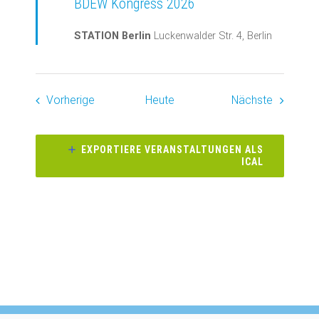
BDEW Kongress 2026
STATION Berlin
Luckenwalder Str. 4, Berlin
Veranstaltungen
Veransta
Vorherige
Heute
Nächste
EXPORTIERE VERANSTALTUNGEN ALS
ICAL