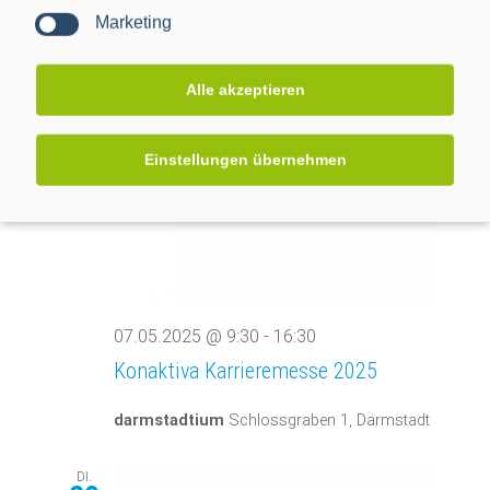
The smarter E Europe 2025
Marketing
Messe München
Messegelände, München
Alle akzeptieren
MI.
7
Einstellungen übernehmen
07.05.2025 @ 9:30
-
16:30
Konaktiva Karrieremesse 2025
darmstadtium
Schlossgraben 1, Darmstadt
DI.