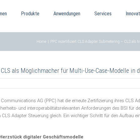
men
Produkte
Anwendungen
Services
Innovat
Home
|
PPC rezertifiziert CLS Adapter Submetering – CLS als
– CLS als Möglichmacher für Multi-Use-Case-Modelle in
Communications AG (PPC) hat die erneute Zertifizierung ihres CLS A
icherheits- und interoperabilitätsrelevanten Anforderungen des BSI für d
n CLS Adapter Steuerung gleich. Ein wichtiger Schritt für den Aufbau e
 Herzstück digitaler Geschäftsmodelle