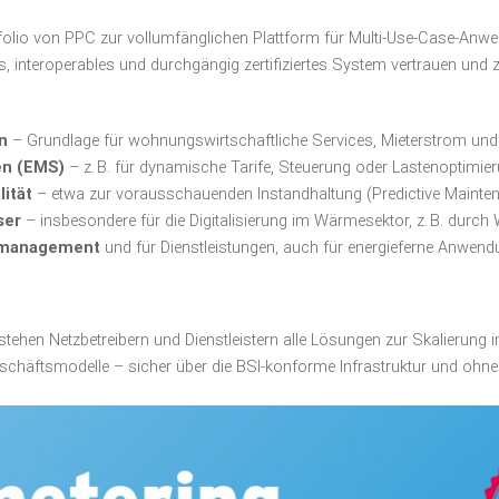
rtfolio von PPC zur vollumfänglichen Plattform für Multi-Use-Case-Anwe
s, interoperables und durchgängig zertifiziertes System vertrauen und
n
– Grundlage für wohnungswirtschaftliche Services, Mieterstrom und
en (EMS)
– z. B. für dynamische Tarife, Steuerung oder Lastenoptimie
ität
– etwa zur vorausschauenden Instandhaltung (Predictive Mainte
ser
– insbesondere für die Digitalisierung im Wärmesektor, z. B. du
demanagement
und für Dienstleistungen, auch für energieferne Anwen
n stehen Netzbetreibern und Dienstleistern alle Lösungen zur Skalierung
eschäftsmodelle – sicher über die BSI-konforme Infrastruktur und ohn