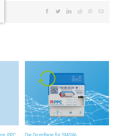
facebook
twitter
linkedin
reddit
whatsapp
Email
ion: PPC
Die Grundlage für SMGW-