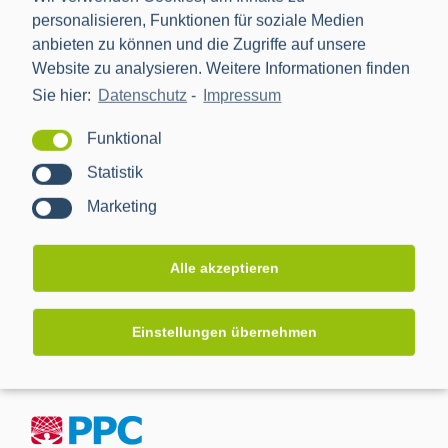
Anna van Buerenplein 29
personalisieren, Funktionen für soziale Medien
Den Haag
,
2595
Niederlande
anbieten zu können und die Zugriffe auf unsere
Website zu analysieren. Weitere Informationen finden
Sie hier:
Datenschutz
-
Impressum
Funktional
Veranstalter
Statistik
Smart Grid Forums
Marketing
Alle akzeptieren
Einstellungen übernehmen