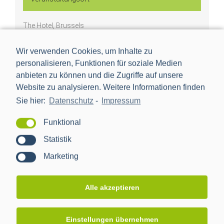
The Hotel, Brussels
Boulevard de Waterloo 38
Wir verwenden Cookies, um Inhalte zu
BRUSSELS
,
1000
Belgium
personalisieren, Funktionen für soziale Medien
Google Karte anzeigen
anbieten zu können und die Zugriffe auf unsere
Website zu analysieren. Weitere Informationen finden
Website:
Sie hier:
Datenschutz
-
Impressum
https://www.thehotel-brussels.be/
Funktional
Statistik
Bitte hier klicken, um die
Bitte hier klicken, um die
Marketing
Marketing-Cookies zu
Marketing-Cookies zu
akzeptieren und diesen
akzeptieren und diesen
Alle akzeptieren
Inhalt zu aktivieren
Inhalt zu aktivieren
Einstellungen übernehmen