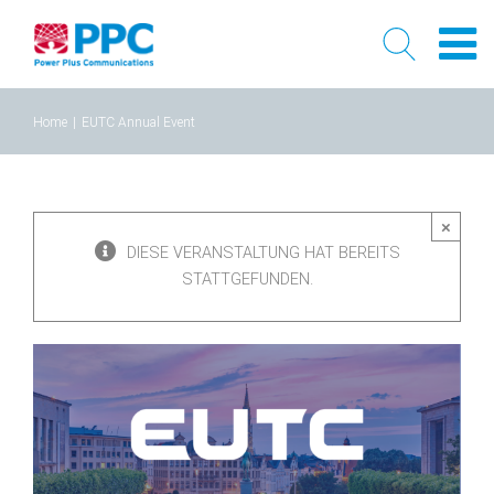
Skip
Home
|
EUTC Annual Event
to
content
×
DIESE VERANSTALTUNG HAT BEREITS
STATTGEFUNDEN.