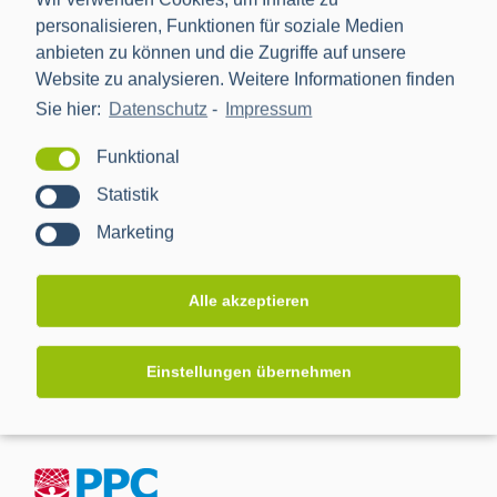
personalisieren, Funktionen für soziale Medien
Messegelände
München
,
81823
Deutschland
anbieten zu können und die Zugriffe auf unsere
Website zu analysieren. Weitere Informationen finden
Sie hier:
Datenschutz
-
Impressum
Funktional
Veranstalter
Statistik
Solar Promotion GmbH
Marketing
Alle akzeptieren
Einstellungen übernehmen