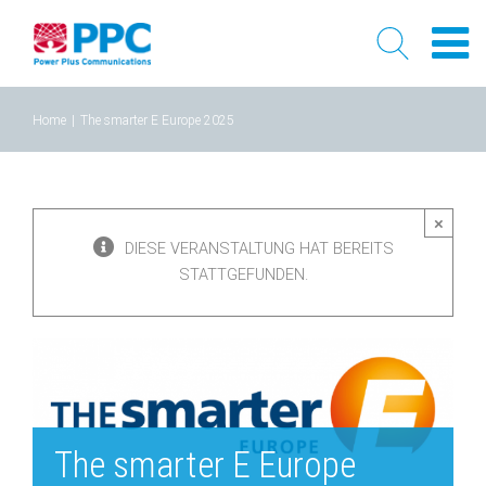
Skip
Home
|
The smarter E Europe 2025
to
content
×
DIESE VERANSTALTUNG HAT BEREITS
STATTGEFUNDEN.
The smarter E Europe