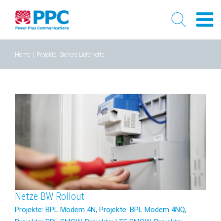
Skip
Home
|
Projekte: Sichere Lieferkette
to
content
Netze BW Rollout
Projekte: BPL Modem 4N
,
Projekte: BPL Modem 4NQ
,