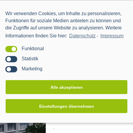
Submetering für TMZ
Wir verwenden Cookies, um Inhalte zu personalisieren,
Projekte: CLS Adapter
,
Projekte: CLS Ga
Funktionen für soziale Medien anbieten zu können und
Lieferkette
die Zugriffe auf unsere Website zu analysieren. Weitere
-
Informationen finden Sie hier:
Datenschutz
-
Impressum
Funktional
LEARN MORE
Statistik
Marketing
Alle akzeptieren
Einstellungen übernehmen
Smart Building in Rüsselsheim
Projekte: BPL SMGW
,
Projekte: CLS Adap
-