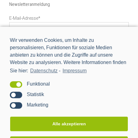
Newsletteranmeldung
E-Mail-Adresse*
Wir verwenden Cookies, um Inhalte zu
Ja, ich möchte mich kostenlos für den PPC-Newsletter
personalisieren, Funktionen für soziale Medien
registrieren und regelmäßig über News aus der Branche
anbieten zu können und die Zugriffe auf unsere
und dem Hause PPC informiert werden. Die Hinweise zum
Website zu analysieren. Weitere Informationen finden
Datenschutz
habe ich gelesen. Sie können sich jederzeit
Sie hier:
Datenschutz
-
Impressum
wieder von unserem Newsletter abmelden.
Funktional
Statistik
Marketing
In den sozialen Medien
Alle akzeptieren