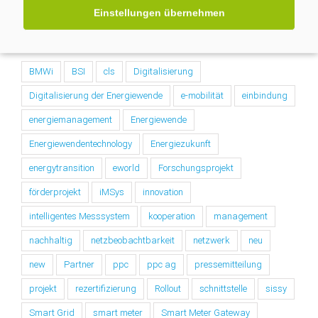
Einstellungen übernehmen
Nach Tags
BMWi
BSI
cls
Digitalisierung
Digitalisierung der Energiewende
e-mobilität
einbindung
energiemanagement
Energiewende
Energiewendentechnology
Energiezukunft
energytransition
eworld
Forschungsprojekt
förderprojekt
iMSys
innovation
intelligentes Messsystem
kooperation
management
nachhaltig
netzbeobachtbarkeit
netzwerk
neu
new
Partner
ppc
ppc ag
pressemitteilung
projekt
rezertifizierung
Rollout
schnittstelle
sissy
Smart Grid
smart meter
Smart Meter Gateway