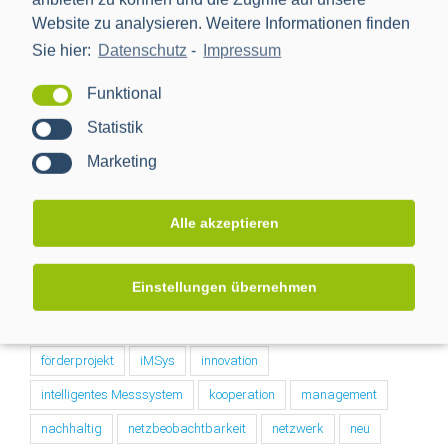
In den sozialen Medien
Website zu analysieren. Weitere Informationen finden
Sie hier:
Datenschutz
-
Impressum
Funktional
Statistik
Nach Tags
Marketing
BMWi
BSI
cls
Digitalisierung
Alle akzeptieren
Digitalisierung der Energiewende
e-mobilität
einbindung
energiemanagement
Energiewende
Einstellungen übernehmen
Energiewendentechnology
Energiezukunft
energytransition
eworld
Forschungsprojekt
förderprojekt
iMSys
innovation
intelligentes Messsystem
kooperation
management
nachhaltig
netzbeobachtbarkeit
netzwerk
neu