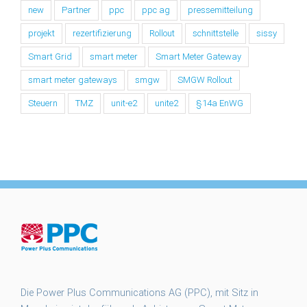
new
Partner
ppc
ppc ag
pressemitteilung
projekt
rezertifizierung
Rollout
schnittstelle
sissy
Smart Grid
smart meter
Smart Meter Gateway
smart meter gateways
smgw
SMGW Rollout
Steuern
TMZ
unit-e2
unite2
§14a EnWG
Die Power Plus Communications AG (PPC), mit Sitz in