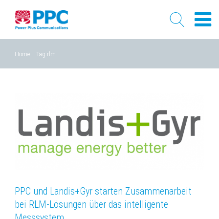
Skip
Home
|
Tag:
rlm
to
content
PPC und Landis+Gyr starten Zusammenarbeit
bei RLM-Lösungen über das intelligente
Messsystem