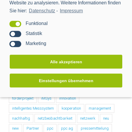
Website zu analysieren. Weitere Informationen finden
Sie hier:
Datenschutz
-
Impressum
Funktional
Nach Tags
Statistik
Marketing
BMWi
BSI
cls
Digitalisierung
Digitalisierung der Energiewende
e-mobilität
einbindung
Alle akzeptieren
energiemanagement
Energiewende
Energiewendentechnology
Energiezukunft
Einstellungen übernehmen
energytransition
eworld
Forschungsprojekt
förderprojekt
iMSys
innovation
intelligentes Messsystem
kooperation
management
nachhaltig
netzbeobachtbarkeit
netzwerk
neu
new
Partner
ppc
ppc ag
pressemitteilung