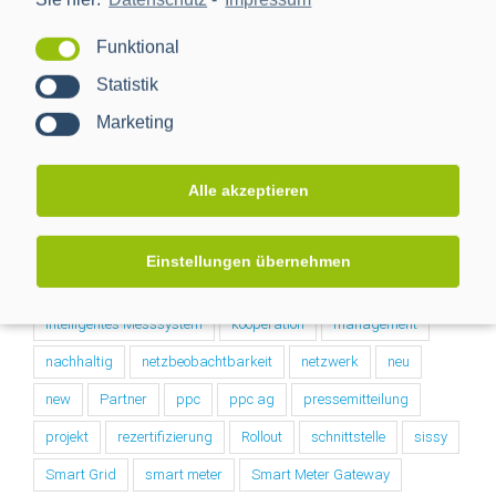
Nach Tags
Funktional
Statistik
BMWi
BSI
cls
Digitalisierung
Marketing
Digitalisierung der Energiewende
e-mobilität
einbindung
energiemanagement
Energiewende
Alle akzeptieren
Energiewendentechnology
Energiezukunft
energytransition
eworld
Forschungsprojekt
Einstellungen übernehmen
förderprojekt
iMSys
innovation
intelligentes Messsystem
kooperation
management
nachhaltig
netzbeobachtbarkeit
netzwerk
neu
new
Partner
ppc
ppc ag
pressemitteilung
projekt
rezertifizierung
Rollout
schnittstelle
sissy
Smart Grid
smart meter
Smart Meter Gateway