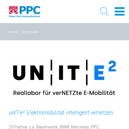
Skip
Home
|
Tag:
Novelle
to
content
unIT-e²: Elektromobilität intelligent vernetzen
29 Partner u.a. Bayernwerk, BMW, Mercedes, PPC,