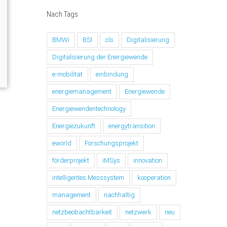
Nach Tags
BMWi
BSI
cls
Digitalisierung
Digitalisierung der Energiewende
e-mobilität
einbindung
energiemanagement
Energiewende
Energiewendentechnology
Energiezukunft
energytransition
eworld
Forschungsprojekt
förderprojekt
iMSys
innovation
intelligentes Messsystem
kooperation
management
nachhaltig
netzbeobachtbarkeit
netzwerk
neu