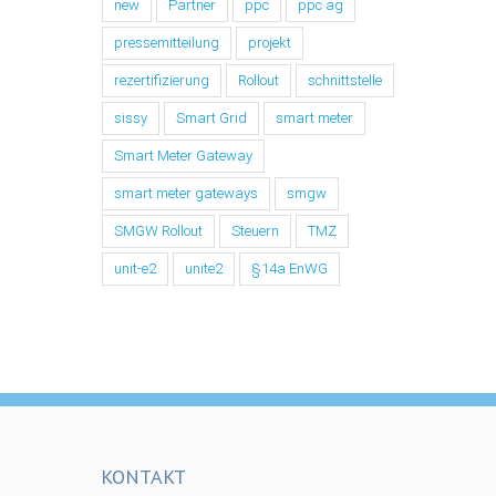
new
Partner
ppc
ppc ag
pressemitteilung
projekt
rezertifizierung
Rollout
schnittstelle
sissy
Smart Grid
smart meter
Smart Meter Gateway
smart meter gateways
smgw
SMGW Rollout
Steuern
TMZ
unit-e2
unite2
§14a EnWG
KONTAKT