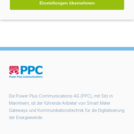
Einstellungen übernehmen
smart meter gateways
smgw
SMGW Rollout
Steuern
TMZ
unit-e2
unite2
§14a EnWG
Die Power Plus Communications AG (PPC), mit Sitz in
Mannheim, ist der führende Anbieter von Smart Meter
Gateways und Kommunikationstechnik für die Digitalisierung
der Energiewende.