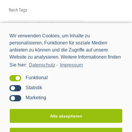
Nach Tags
BMWi
BSI
cls
Digitalisierung
Digitalisierung der Energiewende
e-mobilität
einbindung
Wir verwenden Cookies, um Inhalte zu
personalisieren, Funktionen für soziale Medien
energiemanagement
Energiewende
anbieten zu können und die Zugriffe auf unsere
Energiewendentechnology
Energiezukunft
Website zu analysieren. Weitere Informationen finden
Sie hier:
Datenschutz
-
Impressum
energytransition
eworld
Forschungsprojekt
förderprojekt
iMSys
innovation
Funktional
intelligentes Messsystem
kooperation
management
Statistik
nachhaltig
netzbeobachtbarkeit
netzwerk
neu
Marketing
new
Partner
ppc
ppc ag
pressemitteilung
projekt
rezertifizierung
Rollout
schnittstelle
sissy
Alle akzeptieren
Smart Grid
smart meter
Smart Meter Gateway