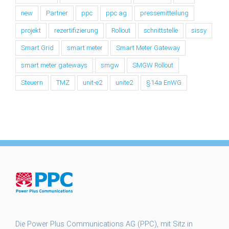
new
Partner
ppc
ppc ag
pressemitteilung
projekt
rezertifizierung
Rollout
schnittstelle
sissy
Smart Grid
smart meter
Smart Meter Gateway
smart meter gateways
smgw
SMGW Rollout
Steuern
TMZ
unit-e2
unite2
§14a EnWG
Die Power Plus Communications AG (PPC), mit Sitz in