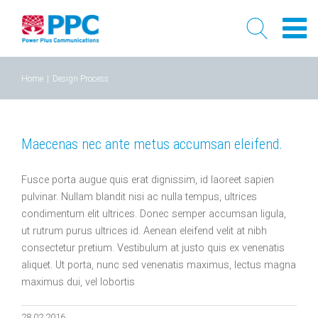
Skip
Home
|
Design Process
to
content
Maecenas nec ante metus accumsan eleifend.
Fusce porta augue quis erat dignissim, id laoreet sapien
pulvinar. Nullam blandit nisi ac nulla tempus, ultrices
condimentum elit ultrices. Donec semper accumsan ligula,
ut rutrum purus ultrices id. Aenean eleifend velit at nibh
consectetur pretium. Vestibulum at justo quis ex venenatis
aliquet. Ut porta, nunc sed venenatis maximus, lectus magna
maximus dui, vel lobortis
28.02.2016