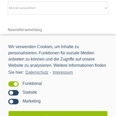
Nach
Datum
suchen
Newsletteranmeldung
E-Mail-Adresse*
Wir verwenden Cookies, um Inhalte zu
personalisieren, Funktionen für soziale Medien
anbieten zu können und die Zugriffe auf unsere
Ja, ich möchte mich kostenlos für den PPC-Newsletter
Website zu analysieren. Weitere Informationen finden
registrieren und regelmäßig über News aus der Branche
Sie hier:
Datenschutz
-
Impressum
und dem Hause PPC informiert werden. Die Hinweise zum
Datenschutz
habe ich gelesen. Sie können sich jederzeit
Funktional
wieder von unserem Newsletter abmelden.
Statistik
Marketing