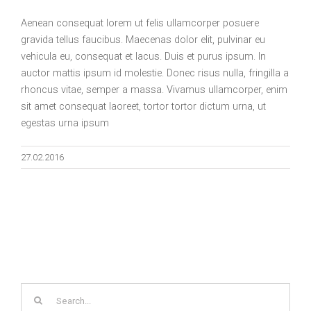
Aenean consequat lorem ut felis ullamcorper posuere
gravida tellus faucibus. Maecenas dolor elit, pulvinar eu
vehicula eu, consequat et lacus. Duis et purus ipsum. In
auctor mattis ipsum id molestie. Donec risus nulla, fringilla a
rhoncus vitae, semper a massa. Vivamus ullamcorper, enim
sit amet consequat laoreet, tortor tortor dictum urna, ut
egestas urna ipsum
27.02.2016
Search
for: