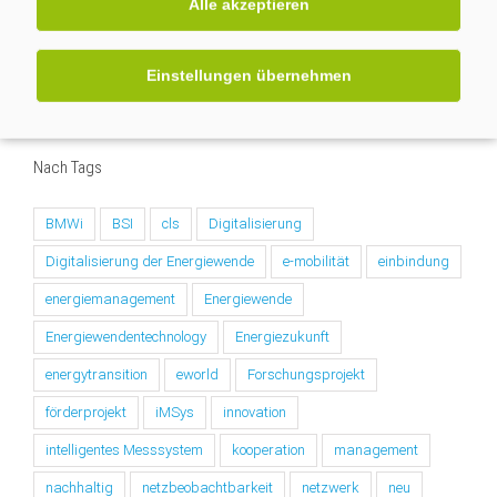
Alle akzeptieren
In den sozialen Medien
Einstellungen übernehmen
Nach Tags
BMWi
BSI
cls
Digitalisierung
Digitalisierung der Energiewende
e-mobilität
einbindung
energiemanagement
Energiewende
Energiewendentechnology
Energiezukunft
energytransition
eworld
Forschungsprojekt
förderprojekt
iMSys
innovation
intelligentes Messsystem
kooperation
management
nachhaltig
netzbeobachtbarkeit
netzwerk
neu