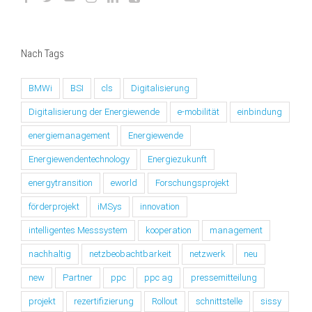
Nach Tags
BMWi
BSI
cls
Digitalisierung
Digitalisierung der Energiewende
e-mobilität
einbindung
energiemanagement
Energiewende
Energiewendentechnology
Energiezukunft
energytransition
eworld
Forschungsprojekt
förderprojekt
iMSys
innovation
intelligentes Messsystem
kooperation
management
nachhaltig
netzbeobachtbarkeit
netzwerk
neu
new
Partner
ppc
ppc ag
pressemitteilung
projekt
rezertifizierung
Rollout
schnittstelle
sissy