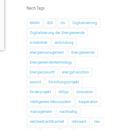
Nach Tags
BMWi
BSI
cls
Digitalisierung
Digitalisierung der Energiewende
e-mobilität
einbindung
energiemanagement
Energiewende
Energiewendentechnology
Energiezukunft
energytransition
eworld
Forschungsprojekt
förderprojekt
iMSys
innovation
intelligentes Messsystem
kooperation
management
nachhaltig
netzbeobachtbarkeit
netzwerk
neu