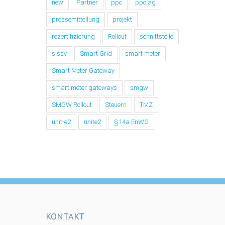
new
Partner
ppc
ppc ag
pressemitteilung
projekt
rezertifizierung
Rollout
schnittstelle
sissy
Smart Grid
smart meter
Smart Meter Gateway
smart meter gateways
smgw
SMGW Rollout
Steuern
TMZ
unit-e2
unite2
§14a EnWG
KONTAKT