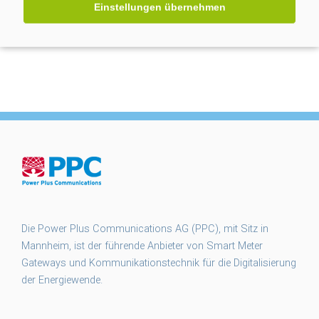
Einstellungen übernehmen
smart meter gateways
smgw
SMGW Rollout
Steuern
TMZ
unit-e2
unite2
§14a EnWG
Die Power Plus Communications AG (PPC), mit Sitz in
Mannheim, ist der führende Anbieter von Smart Meter
Gateways und Kommunikationstechnik für die Digitalisierung
der Energiewende.