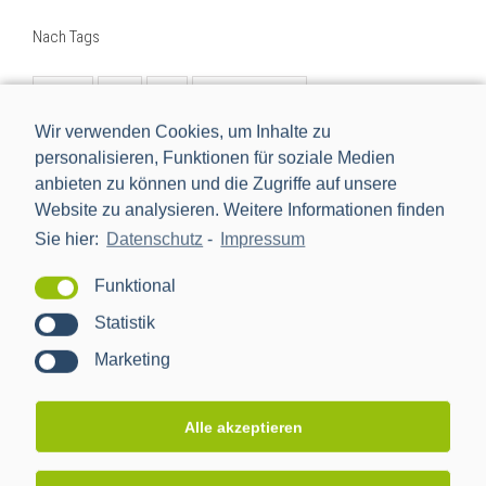
Nach Tags
BMWi
BSI
cls
Digitalisierung
Digitalisierung der Energiewende
e-mobilität
einbindung
Wir verwenden Cookies, um Inhalte zu
personalisieren, Funktionen für soziale Medien
energiemanagement
Energiewende
anbieten zu können und die Zugriffe auf unsere
Energiewendentechnology
Energiezukunft
Website zu analysieren. Weitere Informationen finden
Sie hier:
Datenschutz
-
Impressum
energytransition
eworld
Forschungsprojekt
förderprojekt
iMSys
innovation
Funktional
intelligentes Messsystem
kooperation
management
Statistik
nachhaltig
netzbeobachtbarkeit
netzwerk
neu
Marketing
new
Partner
ppc
ppc ag
pressemitteilung
projekt
rezertifizierung
Rollout
schnittstelle
sissy
Alle akzeptieren
Smart Grid
smart meter
Smart Meter Gateway