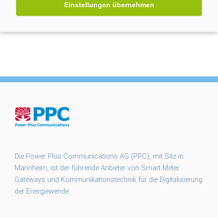
Einstellungen übernehmen
smart meter gateways
smgw
SMGW Rollout
Steuern
TMZ
unit-e2
unite2
§14a EnWG
Die Power Plus Communications AG (PPC), mit Sitz in
Mannheim, ist der führende Anbieter von Smart Meter
Gateways und Kommunikationstechnik für die Digitalisierung
der Energiewende.