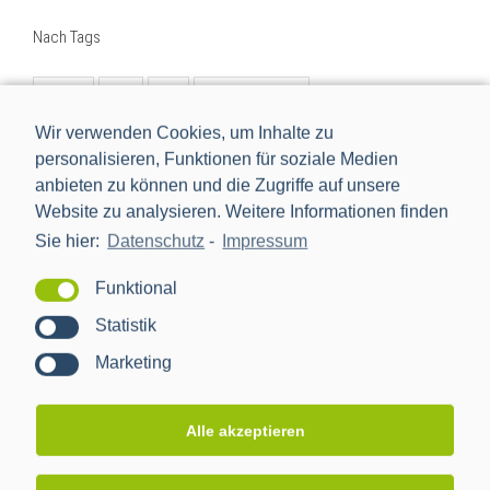
Nach Tags
BMWi
BSI
cls
Digitalisierung
Digitalisierung der Energiewende
e-mobilität
einbindung
Wir verwenden Cookies, um Inhalte zu
personalisieren, Funktionen für soziale Medien
energiemanagement
Energiewende
anbieten zu können und die Zugriffe auf unsere
Energiewendentechnology
Energiezukunft
Website zu analysieren. Weitere Informationen finden
Sie hier:
Datenschutz
-
Impressum
energytransition
eworld
Forschungsprojekt
förderprojekt
iMSys
innovation
Funktional
intelligentes Messsystem
kooperation
management
Statistik
nachhaltig
netzbeobachtbarkeit
netzwerk
neu
Marketing
new
Partner
ppc
ppc ag
pressemitteilung
projekt
rezertifizierung
Rollout
schnittstelle
sissy
Alle akzeptieren
Smart Grid
smart meter
Smart Meter Gateway