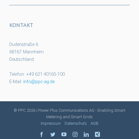
KONTAKT
Dudenstraße 6
68167 Mannheim
Deutschland
Telefon: +49 621 40165-100
E-Mail:
info@ppc-ag.de
© PPC
2026 | Power Plus Communications AG - Enabling Smart
Metering and Smart Grids
Impressum
Datenschutz
AGB
facebook
twitter
youtube
instagram
linkedin
xing