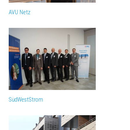
AVU Netz
SüdWest­Strom