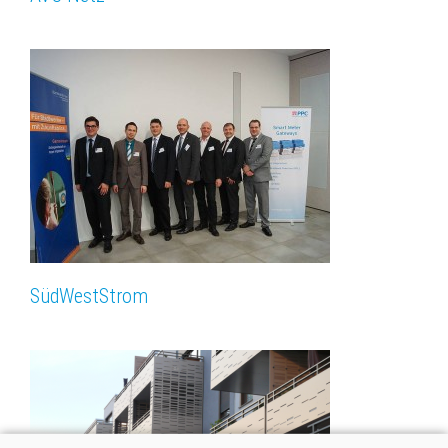
SüdWest­Strom