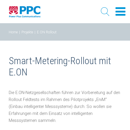
Skip
Home
|
Projekte
|
E.ON Rollout
to
content
Smart-Metering-Rollout mit
E.ON
Die E.ON-Netzgesellschaften führen zur Vorbereitung auf den
Rollout Feldtests im Rahmen des Pilotprojekts „EniM“
(Einbau intelligenter Messsysteme) durch. So wollen sie
Erfahrungen mit dem Einsatz von intelligenten
Messsystemen sammeln.