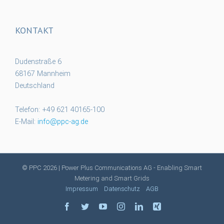
KONTAKT
Dudenstraße 6
68167 Mannheim
Deutschland
Telefon: +49 621 40165-100
E-Mail:
info@ppc-ag.de
© PPC
2026 | Power Plus Communications AG - Enabling Smart
Metering and Smart Grids
Impressum
Datenschutz
AGB
facebook
twitter
youtube
instagram
linkedin
xing