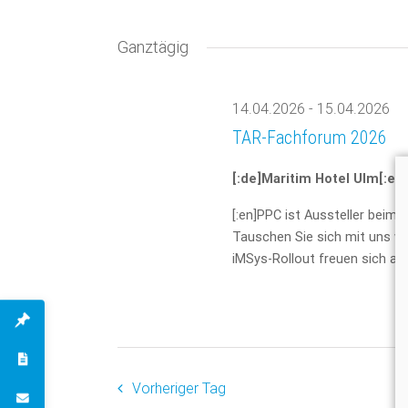
und
Datum
nach
Veranstaltungen
wählen.
Ganztägig
Ansichten,
Schlüsselwort.
Navigation
14.04.2026
-
15.04.2026
TAR-Fachforum 2026
[:de]Maritim Hotel Ulm[:en
[:en]PPC ist Aussteller beim
Tauschen Sie sich mit uns w
iMSys-Rollout freuen sich auf 
Vorheriger Tag