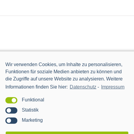
]Ulm[:]
Basteistraße 40, Ulm
Wir verwenden Cookies, um Inhalte zu personalisieren,
 digitalen Event der smartOPTIMO am 25. November 2021.
Funktionen für soziale Medien anbieten zu können und
ährend der Networking-Pausen aus – unsere Experten zum
die Zugriffe auf unsere Website zu analysieren. Weitere
Sie.[:]
Informationen finden Sie hier:
Datenschutz
-
Impressum
Funktional
Statistik
Marketing