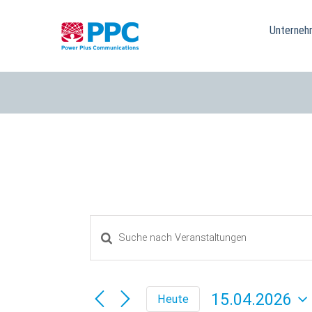
Skip
to
Unterneh
content
Geben
Veranstaltungen
Sie
Das
Suche
Schlüsselwort.
15.04.2026
Heute
Suche