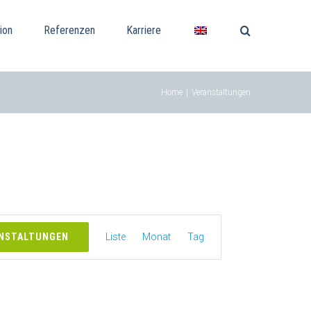
ion
Referenzen
Karriere
Home
|
Veranstaltungen
Veranstaltung
ANSTALTUNGEN
Liste
Monat
Tag
Ansichten-
Navigation