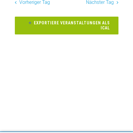
wählen.
Vorheriger Tag
Nächster Tag
Naviga
und
Ansichte
EXPORTIERE VERANSTALTUNGEN ALS
ICAL
Navigati