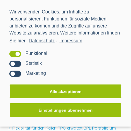
Wir verwenden Cookies, um Inhalte zu
personalisieren, Funktionen für soziale Medien
anbieten zu können und die Zugriffe auf unsere
Website zu analysieren. Weitere Informationen finden
Sie hier:
Datenschutz
-
Impressum
Die Power Plus Communications AG (PPC), mit Sitz in
Mannheim, ist der führende Anbieter von Smart Meter
Funktional
Gateways und Kommunikationstechnik für die Digitalisierung
Statistik
der Energiewende.
Marketing
NEWS
Alle akzeptieren
Projektabschluss CACTUS: Mehr Transparenz für das
Einstellungen übernehmen
Niederspannungsnetz
Flexibilität für den Keller: PPC erweitert BPL-Portfolio um