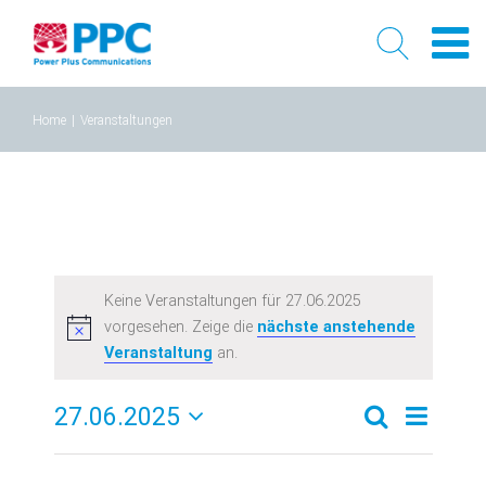
Skip
Home
|
Veranstaltungen
to
content
Keine Veranstaltungen für 27.06.2025
vorgesehen. Zeige die
nächste anstehende
Veranstaltung
an.
27.06.2025
Verans
Veransta
Tag
Suche
Datum
Ansich
Suche