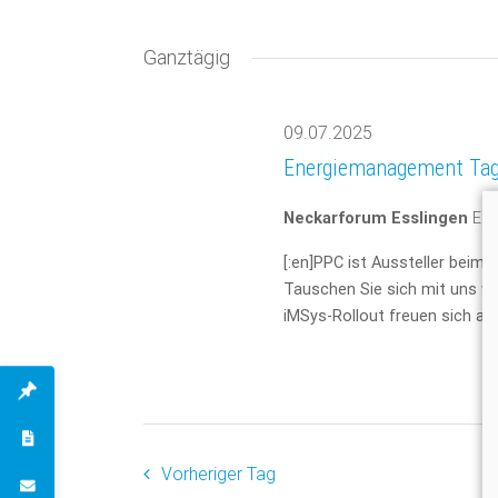
und
Datum
nach
Veranstaltungen
wählen.
Ganztägig
Ansichten,
Schlüsselwort.
Navigation
09.07.2025
Energiemanagement Ta
Neckarforum Esslingen
Ebe
[:en]PPC ist Aussteller beim
Tauschen Sie sich mit uns w
iMSys-Rollout freuen sich auf 
Vorheriger Tag