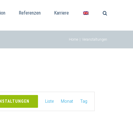
ion
Referenzen
Karriere
Home
|
Veranstaltungen
Veranstaltung
ANSTALTUNGEN
Liste
Monat
Tag
Ansichten-
Navigation