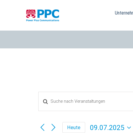
Skip
to
Unterneh
content
Geben
Veranstaltungen
Sie
Das
Suche
Schlüsselwort.
09.07.2025
Heute
Suche