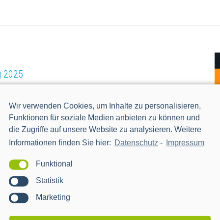
g 2025
rshaldenstraße 12, Esslingen
Wir verwenden Cookies, um Inhalte zu personalisieren,
 digitalen Event der smartOPTIMO am 25. November 2021.
Funktionen für soziale Medien anbieten zu können und
ährend der Networking-Pausen aus – unsere Experten zum
die Zugriffe auf unsere Website zu analysieren. Weitere
Sie.[:]
Informationen finden Sie hier:
Datenschutz
-
Impressum
Funktional
Statistik
Marketing