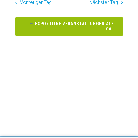
wählen.
Vorheriger Tag
Nächster Tag
Naviga
und
Ansichte
EXPORTIERE VERANSTALTUNGEN ALS
ICAL
Navigati