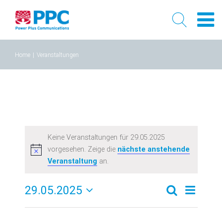
Skip
Home
|
Veranstaltungen
to
content
Keine Veranstaltungen für 29.05.2025
vorgesehen. Zeige die
nächste anstehende
Veranstaltung
an.
29.05.2025
Verans
Veransta
Tag
Suche
Datum
Ansich
Suche