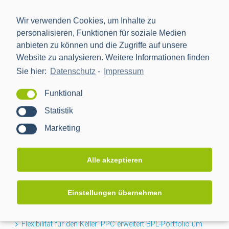
Wir verwenden Cookies, um Inhalte zu
personalisieren, Funktionen für soziale Medien
anbieten zu können und die Zugriffe auf unsere
Website zu analysieren. Weitere Informationen finden
Sie hier:
Datenschutz
-
Impressum
Die Power Plus Communications AG (PPC), mit Sitz in
Mannheim, ist der führende Anbieter von Smart Meter
Funktional
Gateways und Kommunikationstechnik für die Digitalisierung
Statistik
der Energiewende.
Marketing
NEWS
Alle akzeptieren
Projektabschluss CACTUS: Mehr Transparenz für das
Einstellungen übernehmen
Niederspannungsnetz
Flexibilität für den Keller: PPC erweitert BPL-Portfolio um