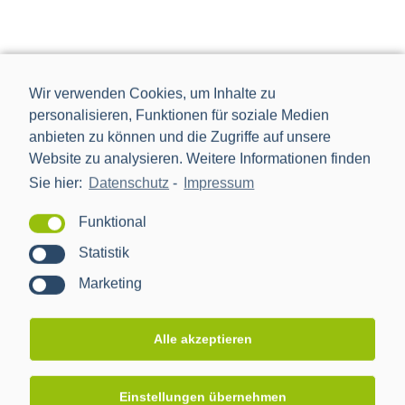
Wir verwenden Cookies, um Inhalte zu
personalisieren, Funktionen für soziale Medien
anbieten zu können und die Zugriffe auf unsere
Website zu analysieren. Weitere Informationen finden
Sie hier:
Datenschutz
-
Impressum
Funktional
Statistik
Die Power Plus Communications AG (PPC), mit Sitz in
Mannheim, ist der führende Anbieter von Smart Meter
Marketing
Gateways und Kommunikationstechnik für die Digitalisierung
der Energiewende.
Alle akzeptieren
NEWS
Einstellungen übernehmen