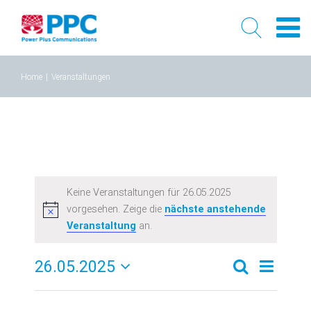
Skip
Home
|
Veranstaltungen
to
content
Keine Veranstaltungen für 26.05.2025
vorgesehen. Zeige die
nächste anstehende
Veranstaltung
an.
26.05.2025
Verans
Veransta
Tag
Suche
Datum
Ansich
Suche