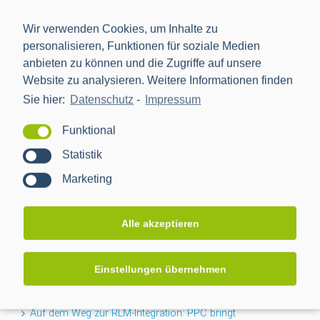
Wir verwenden Cookies, um Inhalte zu
personalisieren, Funktionen für soziale Medien
anbieten zu können und die Zugriffe auf unsere
Website zu analysieren. Weitere Informationen finden
Sie hier:
Datenschutz
-
Impressum
Die Power Plus Communications AG (PPC), mit Sitz in
Mannheim, ist der führende Anbieter von Smart Meter
Funktional
Gateways und Kommunikationstechnik für die Digitalisierung
Statistik
der Energiewende.
Marketing
NEWS
Alle akzeptieren
Flexibilität für den Keller: PPC erweitert BPL-Portfolio um
Einstellungen übernehmen
das Nessum 1T-Modul
Auf dem Weg zur RLM-Integration: PPC bringt