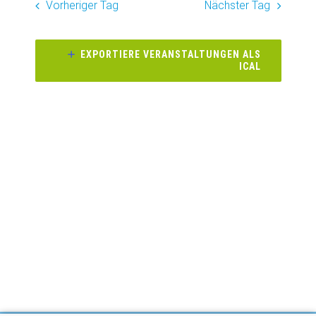
wählen.
Vorheriger Tag
Nächster Tag
Naviga
und
Ansichte
EXPORTIERE VERANSTALTUNGEN ALS
ICAL
Navigati